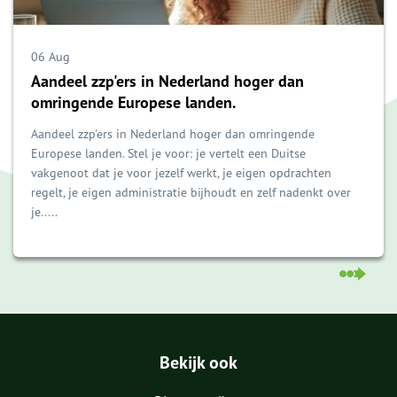
06 Aug
Aandeel zzp'ers in Nederland hoger dan
omringende Europese landen.
Aandeel zzp'ers in Nederland hoger dan omringende
Europese landen. Stel je voor: je vertelt een Duitse
vakgenoot dat je voor jezelf werkt, je eigen opdrachten
regelt, je eigen administratie bijhoudt en zelf nadenkt over
je.....
Bekijk ook