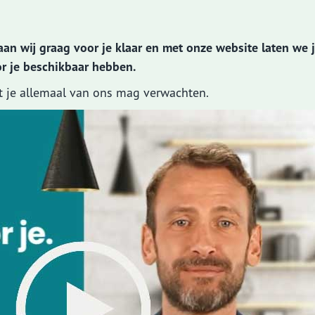
Aanvraag motor
Aanvraag caravanverzekering
taan wij graag voor je klaar en met onze website laten we 
or je beschikbaar hebben.
verder....
at je allemaal van ons mag verwachten.
ekeringskaarten