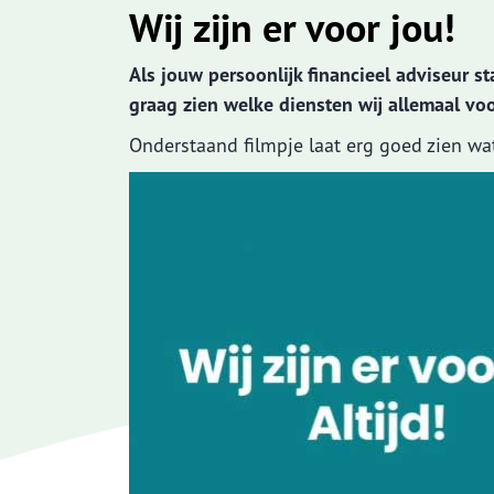
Wij zijn er voor jou!
Als jouw persoonlijk financieel adviseur s
graag zien welke diensten wij allemaal vo
Waardemeters
En 
Onderstaand filmpje laat erg goed zien w
Herbouwwaardemeter
Verz
Inboedelwaardemeter