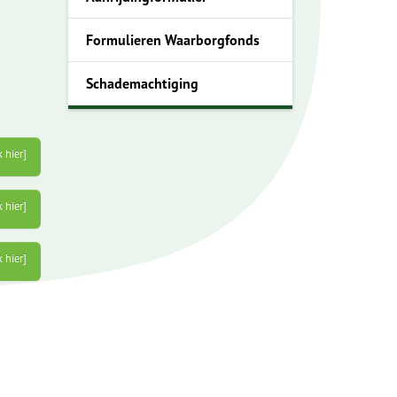
Formulieren Waarborgfonds
Schademachtiging
k hier]
k hier]
k hier]