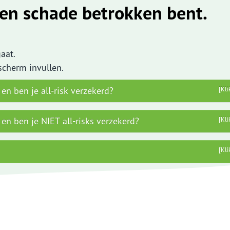
Aanvraag motor
 een schade betrokken bent.
Aanvraag caravanverzekering
verder....
gaat.
 scherm invullen.
ekeringskaarten
en ben je all-risk verzekerd?
[Kli
en ben je NIET all-risks verzekerd?
[Kli
[Kli