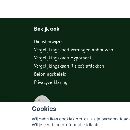
Bekijk ook
Dienstenwijzer
Vergelijkingskaart Vermogen opbouwen
Vergelijkingskaart Hypotheek
Vergelijkingskaart Risico's afdekken
Beloningsbeleid
Privacyverklaring
Cookies
Wij gebruiken cookies om jou als je persoonlijk ad
Wil je eerst meer informatie
klik hier
© Copyright
Assupport BV
2026
Sitemap
Dis